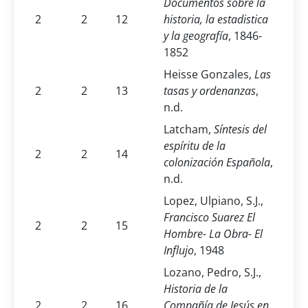
Documentos sobre la
2
2
12
historia, la estadistica
y la geografía
, 1846-
1852
Heisse Gonzales,
Las
2
2
13
tasas y ordenanzas
,
n.d.
Latcham,
Síntesis del
espíritu de la
2
2
14
colonización Española
,
n.d.
Lopez, Ulpiano, S.J.,
Francisco Suarez El
2
2
15
Hombre- La Obra- El
Influjo
, 1948
Lozano, Pedro, S.J.,
Historia de la
2
2
16
Compañía de Jesús en