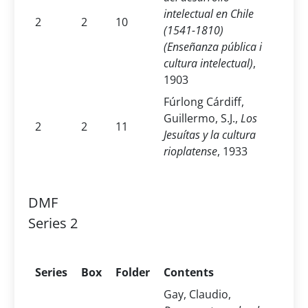
intelectual en Chile
2
2
10
(1541-1810)
(Enseñanza pública i
cultura intelectual)
,
1903
Fúrlong Cárdiff,
Guillermo, S.J.,
Los
2
2
11
Jesuítas y la cultura
rioplatense
, 1933
DMF
Series 2
Series
Box
Folder
Contents
Gay, Claudio,