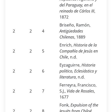
del Paraguay, en el
reinado de Cárlos III
,
1872
Briseño, Ramón,
2
2
4
Antigüedades
Chilenas
, 1889
Enrich,
Historia de la
2
2
5
Compañía de Jesús en
Chile
, n.d.
Eyzaguirre,
Historia
2
2
6
politico, Eclesiástico y
literatura
, n.d.
Ferreyra, Francisco,
2
2
7
S.J.,
Vida de Rosales
,
1677
Fonk,
Expulsion of the
2
2
8
Jesuits from Chiloé
,