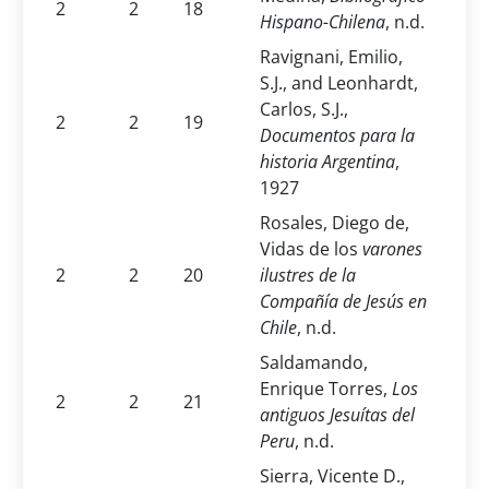
2
2
18
Hispano-Chilena
, n.d.
Ravignani, Emilio,
S.J., and Leonhardt,
Carlos, S.J.,
2
2
19
Documentos para la
historia Argentina
,
1927
Rosales, Diego de,
Vidas de los
varones
2
2
20
ilustres de la
Compañía de Jesús en
Chile
, n.d.
Saldamando,
Enrique Torres,
Los
2
2
21
antiguos Jesuítas del
Peru
, n.d.
Sierra, Vicente D.,