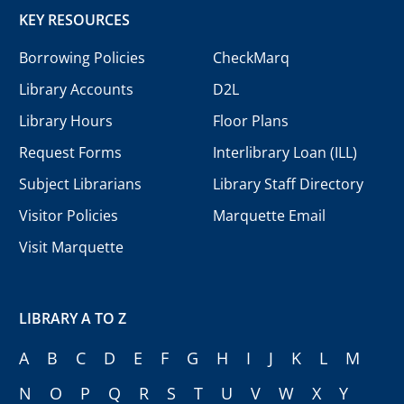
KEY RESOURCES
Borrowing Policies
CheckMarq
Library Accounts
D2L
Library Hours
Floor Plans
Request Forms
Interlibrary Loan (ILL)
Subject Librarians
Library Staff Directory
Visitor Policies
Marquette Email
Visit Marquette
LIBRARY A TO Z
A
B
C
D
E
F
G
H
I
J
K
L
M
N
O
P
Q
R
S
T
U
V
W
X
Y