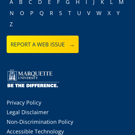
A
B
C
D
E
F
G
H
I
J
K
L
M
N
O
P
Q
R
S
T
U
V
W
X
Y
Z
REPORT A WEB ISSUE →
Privacy Policy
Legal Disclaimer
Non-Discrimination Policy
Accessible Technology