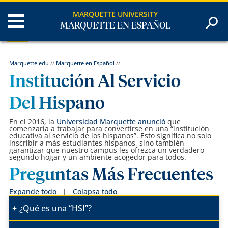
MARQUETTE UNIVERSITY
MARQUETTE EN ESPAÑOL
Marquette.edu
//
Marquette en Español
//
Institución Al Servicio
Del Hispano
En el 2016, la
Universidad Marquette anunció
que
comenzaría a trabajar para convertirse en una “institución
educativa al servicio de los hispanos”. Esto significa no solo
inscribir a más estudiantes hispanos, sino también
garantizar que nuestro campus les ofrezca un verdadero
segundo hogar y un ambiente acogedor para todos.
Preguntas Más Frecuentes
Expande todo
|
Colapsa todo
¿Qué es una “HSI”?