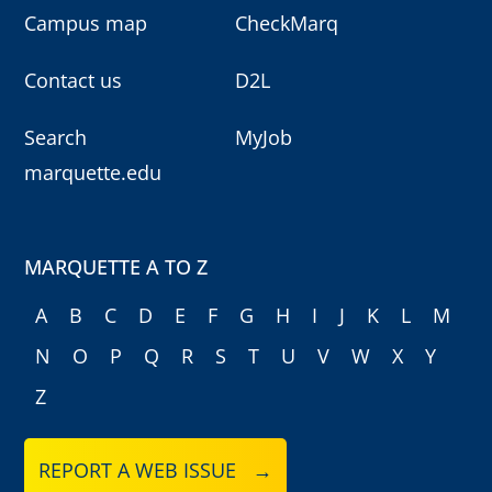
Campus map
CheckMarq
Contact us
D2L
Search
MyJob
marquette.edu
MARQUETTE A TO Z
A
B
C
D
E
F
G
H
I
J
K
L
M
N
O
P
Q
R
S
T
U
V
W
X
Y
Z
REPORT A WEB ISSUE →