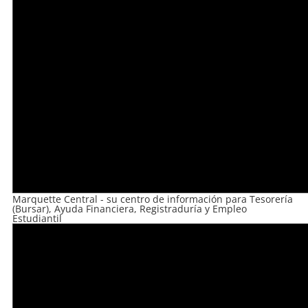
Marquette Central - su centro de información para Tesorería
(Bursar), Ayuda Financiera, Registraduría y Empleo
Estudiantil