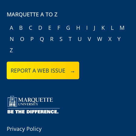
MARQUETTE A TO Z
A
B
C
D
E
F
G
H
I
J
K
L
M
N
O
P
Q
R
S
T
U
V
W
X
Y
Z
REPORT A WEB ISSUE →
Privacy Policy